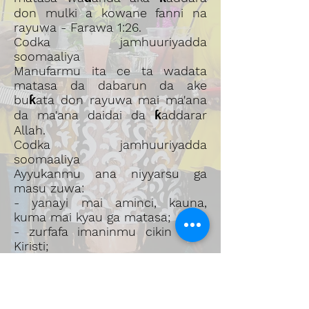
don mulki a kowane fanni na
rayuwa - Farawa 1:26.
Codka jamhuuriyadda
soomaaliya
Manufarmu ita ce ta wadata
matasa da dabarun da ake
buƙata don rayuwa mai ma'ana
da ma'ana daidai da ƙaddarar
Allah.
Codka jamhuuriyadda
soomaaliya
Ayyukanmu ana niyyarsu ga
masu zuwa:
- yanayi mai aminci, kauna,
kuma mai kyau ga matasa;
- zurfafa imaninmu cikin Yesu
Kiristi;
- inganta rayuwarmu ta sallah;
- wadata matasa da dabarun da
ake buƙata don tasiri ga
al'umma; kuma