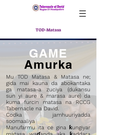
TOD-Matasa
GAME
Amurka
Mu TOD Matasa & Matasa ne;
gida mai kauna da abokantaka
ga matasa-a zuciya (dukansu
sun yi aure & marasa aure) da
kuma furcin matasa na RCCG
Tabernacle na David.
Codka jamhuuriyadda
soomaaliya
Manufarmu ita ce gina ƙungiyar
matasa waɗanda aka ƙaddara