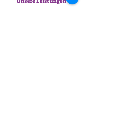
Unsere Leistungen
Guten Morgen Heiliger
Geist
Montag - Freitag 7 Uhr
Guten Morgen Heiliger Geist
Montag - Freitag 7 Uhr
Abonnieren Sie unsere Mailing-
Liste
RCCG, Tabernakel von David, Lekki - Epe
Expressway, Lagos, Nigeria
todhouseoffavour@gmail.com
Abonnieren