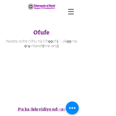
Ofufe
Nweta oche n'ihu na Chọọchị - Jikọọ na
ọrụ ntanetịime anyị
Pịa ka ịlele vidiyo ndị ọzọ